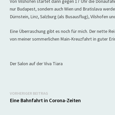
Von Vilshofen startet dann gegen 17 Uhr die Donaufahr
nur Budapest, sondern auch Wien und Bratislava werde
Dürnstein, Linz, Salzburg (als Busausflug), Vilshofen u
Eine Überraschung gibt es noch für mich. Der nette Reis
von meiner sommerlichen Main-Kreuzfahrt in guter Erin
Der Salon auf der Viva Tiara
Beitragsnavigation
Vorheriger
VORHERIGER BEITRAG
Beitrag:
Eine Bahnfahrt in Corona-Zeiten