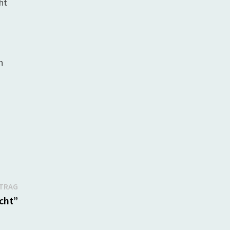
ht
h
Nächster
ITRAG
Beitrag:
cht”