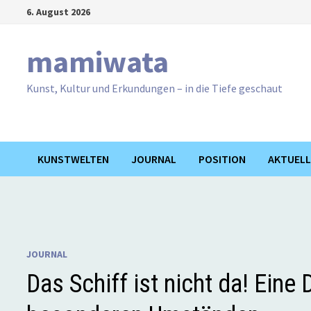
Zum
6. August 2026
Inhalt
springen
mamiwata
Kunst, Kultur und Erkundungen – in die Tiefe geschaut
KUNSTWELTEN
JOURNAL
POSITION
AKTUELL
JOURNAL
Das Schiff ist nicht da! Eine