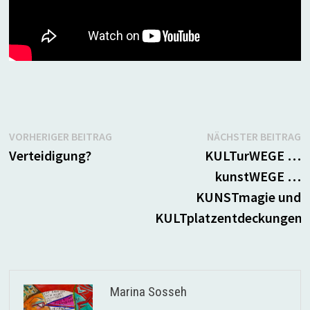
Beitragsnavigation
Vorheriger
N
VORHERIGER BEITRAG
NÄCHSTER BEITRAG
Beitrag:
B
Verteidigung?
KULTurWEGE …
kunstWEGE …
KUNSTmagie und
KULTplatzentdeckungen
Marina Sosseh