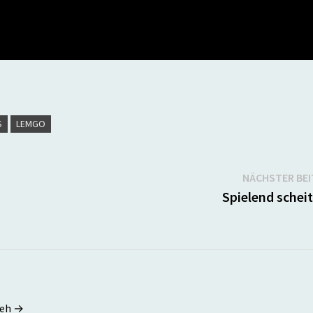
S
LEMGO
NÄCHSTER BE
Spielend schei
seh →