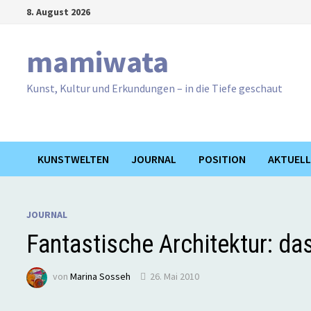
Zum
8. August 2026
Inhalt
springen
mamiwata
Kunst, Kultur und Erkundungen – in die Tiefe geschaut
KUNSTWELTEN
JOURNAL
POSITION
AKTUELL
JOURNAL
Fantastische Architektur: d
von
Marina Sosseh
26. Mai 2010