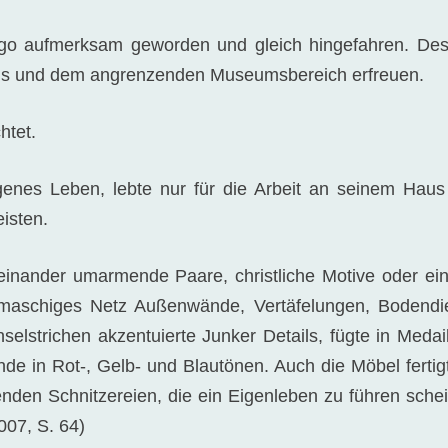
emgo aufmerksam geworden und gleich hingefahren. Des
Haus und dem angrenzenden Museumsbereich erfreuen.
htet.
genes Leben, lebte nur für die Arbeit an seinem Haus
eisten.
 einander umarmende Paare, christliche Motive oder ei
gmaschiges Netz Außenwände, Vertäfelungen, Bodendie
elstrichen akzentuierte Junker Details, fügte in Medai
e in Rot-, Gelb- und Blautönen. Auch die Möbel fertig
enden Schnitzereien, die ein Eigenleben zu führen sche
007, S. 64)