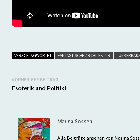
VERSCHLAGWORTET
FANTASTISCHE ARCHITEKTUR
JUNKERHAU
Beitragsnavigation
Vorheriger
VORHERIGER BEITRAG
Beitrag:
Esoterik und Politik!
Marina Sosseh
Alle Beiträge ansehen von Marina Sos