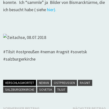
konnte.
Ich “sammle” ja Bilder von Bismarcktürme, die
ich besucht habe ( siehe
hier).
#Tilsit #ostpreußen #neman #ragnit #sovetsk
#salzburgerkirche
VERSCHLAGWORTET
NEMAN
OSTPREUSSEN
RAGNIT
SALZBURGERKIRCHE
SOVETSK
TILSIT
Vorheriger
N
VORHERIGER BEITRAG
NÄCHSTER BEITRAG