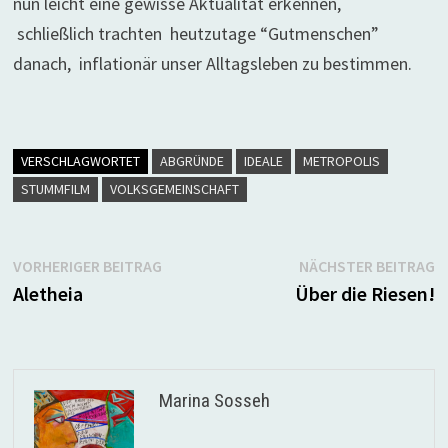
nun leicht eine gewisse Aktualität erkennen,
schließlich trachten heutzutage “Gutmenschen”
danach, inflationär unser Alltagsleben zu bestimmen.
VERSCHLAGWORTET
ABGRÜNDE
IDEALE
METROPOLIS
STUMMFILM
VOLKSGEMEINSCHAFT
Beitragsnavigation
Vorheriger
N
VORHERIGER BEITRAG
NÄCHSTER BEITRAG
Beitrag:
B
Aletheia
Über die Riesen!
Marina Sosseh