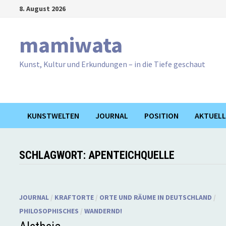
Zum
8. August 2026
Inhalt
springen
mamiwata
Kunst, Kultur und Erkundungen – in die Tiefe geschaut
KUNSTWELTEN
JOURNAL
POSITION
AKTUELL
SCHLAGWORT:
APENTEICHQUELLE
JOURNAL
/
KRAFTORTE
/
ORTE UND RÄUME IN DEUTSCHLAND
/
PHILOSOPHISCHES
/
WANDERND!