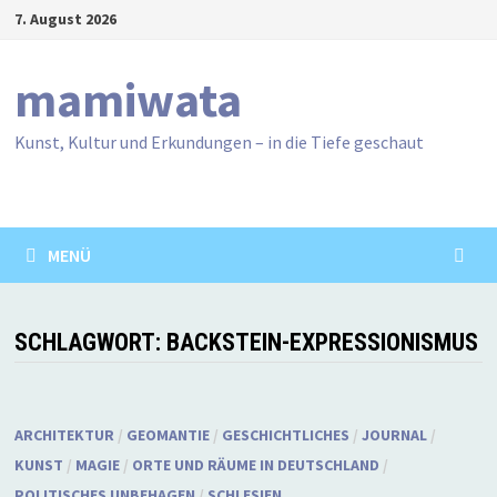
Zum
7. August 2026
Inhalt
springen
mamiwata
Kunst, Kultur und Erkundungen – in die Tiefe geschaut
MENÜ
SCHLAGWORT:
BACKSTEIN-EXPRESSIONISMUS
ARCHITEKTUR
/
GEOMANTIE
/
GESCHICHTLICHES
/
JOURNAL
/
KUNST
/
MAGIE
/
ORTE UND RÄUME IN DEUTSCHLAND
/
POLITISCHES UNBEHAGEN
/
SCHLESIEN