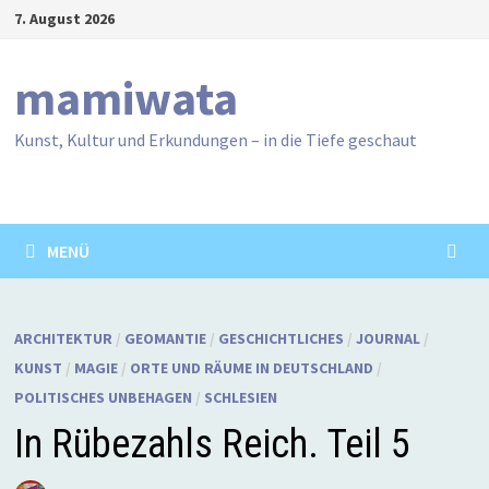
Zum
7. August 2026
Inhalt
springen
mamiwata
Kunst, Kultur und Erkundungen – in die Tiefe geschaut
MENÜ
ARCHITEKTUR
/
GEOMANTIE
/
GESCHICHTLICHES
/
JOURNAL
/
KUNST
/
MAGIE
/
ORTE UND RÄUME IN DEUTSCHLAND
/
POLITISCHES UNBEHAGEN
/
SCHLESIEN
In Rübezahls Reich. Teil 5