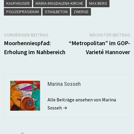
KAUFHÄUSER
MARIA-MAGDALENA-KIRCHE
MAX BERG
POLIZEIPRÄSIDIUM
STAHLBETON
ZWERGE
Beitragsnavigation
Vorheriger
N
VORHERIGER BEITRAG
NÄCHSTER BEITRAG
Beitrag:
B
Moorhenniespfad:
“Metropolitan” im GOP-
Erholung im Nahbereich
Varieté Hannover
Marina Sosseh
Alle Beiträge ansehen von Marina
Sosseh →