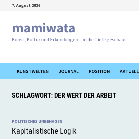
Zum
7. August 2026
Inhalt
springen
mamiwata
Kunst, Kultur und Erkundungen – in die Tiefe geschaut
KUNSTWELTEN
JOURNAL
POSITION
AKTUELL
SCHLAGWORT:
DER WERT DER ARBEIT
POLITISCHES UNBEHAGEN
Kapitalistische Logik