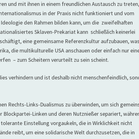
eren und mit ihnen in einem freundlichen Austausch zu treten
Internationalismus in der Praxis nicht funktioniert und vom
e Ideologie den Rahmen bilden kann, um die zweifelhaften
tionalisiertes Sklaven-Prekariat kann schließlich keinerlei
 beschäftigt, eine gemeinsame Referenzkultur aufzubauen, wa
ka, die multikulturelle USA anschauen oder einfach nur ein
rfen – zum Scheitern verurteilt zu sein scheint.
 dies verhindern und ist deshalb nicht menschenfeindlich, so
lichen Rechts-Links-Dualismus zu überwinden, um sich gemei
r Blockpartei-Linken und deren Nutznießer separiert, währe
erante Einstellung vorgaukeln, die in Wirklichkeit nicht
ände reibt, um eine solidarische Welt durchzusetzen, die in