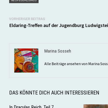
Beitragsnavigation
Vorheriger
VORHERIGER BEITRAG
Beitrag:
Eldaring-Treffen auf der Jugendburg Ludwigste
Marina Sosseh
Alle Beiträge ansehen von Marina Sos
DAS KÖNNTE DICH AUCH INTERESSIEREN
In Draculas Reich. Teil 7