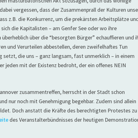
einen masturbatorischen Akt sozusagen, durch das wohlige
dabei vergessen, dass der Zusammenprall der Kulturen unse
ass z.B. die Konkurrenz, um die prekärsten Arbeitsplätze un
sich die Kapitalisten – am Genfer See oder wo ihre
überheblich über die “besorgten Bürger” echauffieren und i
n und Verurteilen abbestellen, deren zweifelhaftes Tun
 setzt, die uns – ganz langsam, fast unmerklich – in einem
der jeden mit der Existenz bedroht, der ein offenes NEIN
annover zusammentreffen, herrscht in der Stadt schon
nd nur noch mit Genehmigung begehbar. Zudem sind allein
t. Doch anstatt die Kräfte des berechtigten Protestes zu
eite
des Veranstalterbündnisses der heutigen Demonstratio