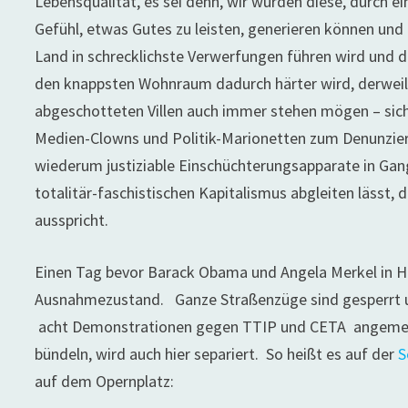
Lebensqualität, es sei denn, wir würden diese, durch 
Gefühl, etwas Gutes zu leisten, generieren k
önnen und 
Land in schrecklichste Verwerfungen führen wird und d
den knappsten Wohnraum dadurch härter wird, derweil 
abgeschotteten Villen auch immer stehen mögen – sich 
Medien-Clowns und Politik-Marionetten zum Denunziere
wiederum justiziable Einschüchterungsapparate in Gang
totalitär-faschistischen Kapitalismus abgleiten lässt, 
ausspricht.
Einen Tag bevor Barack Obama und Angela Merkel in H
Ausnahmezustand. Ganze Straßenzüge sind gesperrt u
acht Demonstrationen gegen TTIP und CETA angemelde
bündeln, wird auch hier separiert. So heißt es auf der
S
auf dem Opernplatz: