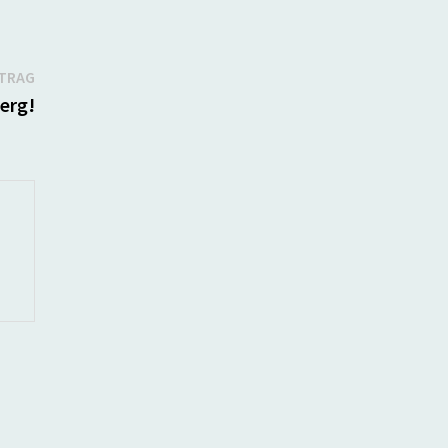
Nächster
ITRAG
Beitrag:
erg!