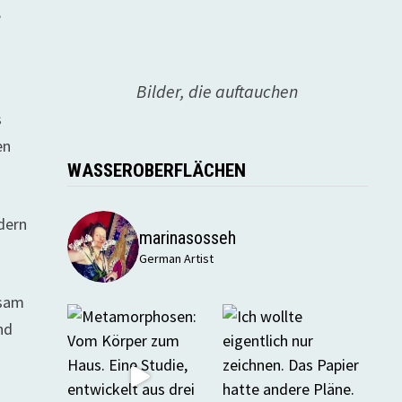
,
Bilder, die auftauchen
s
en
WASSEROBERFLÄCHEN
ndern
marinasosseh
German Artist
nsam
nd