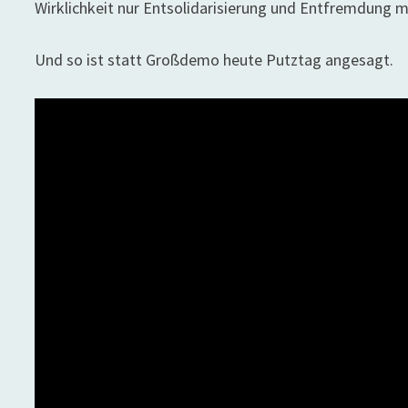
Wirklichkeit nur Entsolidarisierung und Entfremdung m
Und so ist statt Großdemo heute Putztag angesagt.