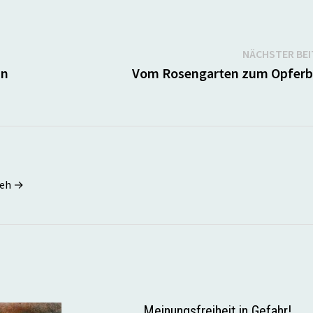
NÄCHSTER BE
in
Vom Rosengarten zum Opferb
seh →
Meinungsfreiheit in Gefahr!