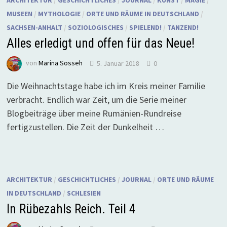
ARCHITEKTUR
/
GESCHICHTLICHES
/
JOURNAL
/
KUNST
/
MAGIE
/
MUSEEN
/
MYTHOLOGIE
/
ORTE UND RÄUME IN DEUTSCHLAND
/
SACHSEN-ANHALT
/
SOZIOLOGISCHES
/
SPIELEND!
/
TANZEND!
Alles erledigt und offen für das Neue!
von
Marina Sosseh
5. Januar 2018
0
Die Weihnachtstage habe ich im Kreis meiner Familie
verbracht. Endlich war Zeit, um die Serie meiner
Blogbeiträge über meine Rumänien-Rundreise
fertigzustellen. Die Zeit der Dunkelheit …
ARCHITEKTUR
/
GESCHICHTLICHES
/
JOURNAL
/
ORTE UND RÄUME
IN DEUTSCHLAND
/
SCHLESIEN
In Rübezahls Reich. Teil 4