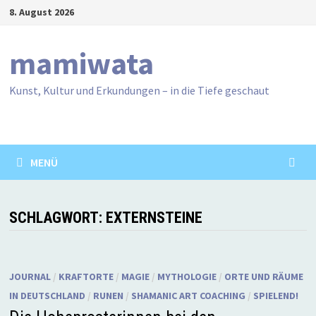
Zum
8. August 2026
Inhalt
springen
mamiwata
Kunst, Kultur und Erkundungen – in die Tiefe geschaut
MENÜ
SCHLAGWORT:
EXTERNSTEINE
JOURNAL
/
KRAFTORTE
/
MAGIE
/
MYTHOLOGIE
/
ORTE UND RÄUME
IN DEUTSCHLAND
/
RUNEN
/
SHAMANIC ART COACHING
/
SPIELEND!