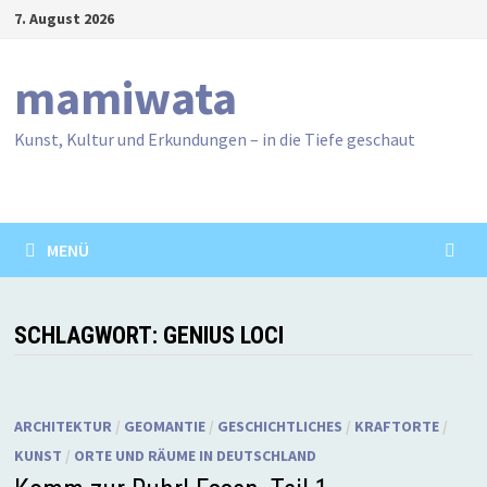
Zum
7. August 2026
Inhalt
springen
mamiwata
Kunst, Kultur und Erkundungen – in die Tiefe geschaut
MENÜ
SCHLAGWORT:
GENIUS LOCI
ARCHITEKTUR
/
GEOMANTIE
/
GESCHICHTLICHES
/
KRAFTORTE
/
KUNST
/
ORTE UND RÄUME IN DEUTSCHLAND