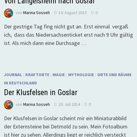
Von Langelsheim nach Goslar
von
Marina Sosseh
14. August 2015
0
Der gestrige Tag fing nicht gut an. Erst einmal vergaß
ich, dass das Niedersachsenticket erst nach 9 Uhr gültig
ist. Als mich dann eine Durchsage …
JOURNAL
/
KRAFTORTE
/
MAGIE
/
MYTHOLOGIE
/
ORTE UND RÄUME
IN DEUTSCHLAND
Der Klusfelsen in Goslar
von
Marina Sosseh
20. Juli 2014
0
Der Klusfelsen in Goslar scheint mir ein Miniaturabbild
der Externsteine bei Detmold zu sein. Mein Fotoalbum
ist hier zu sehen. Allerdings liegt er reichlich versteckt