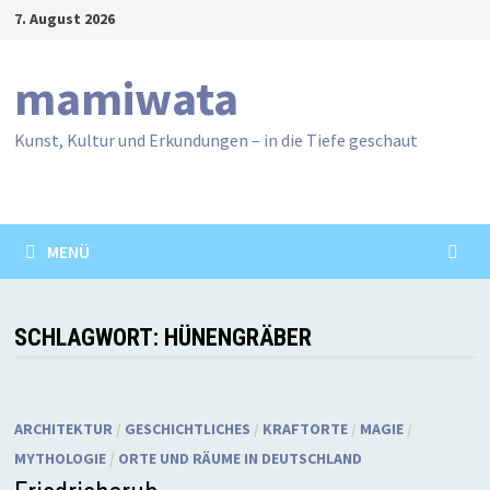
Zum
7. August 2026
Inhalt
springen
mamiwata
Kunst, Kultur und Erkundungen – in die Tiefe geschaut
MENÜ
SCHLAGWORT:
HÜNENGRÄBER
ARCHITEKTUR
/
GESCHICHTLICHES
/
KRAFTORTE
/
MAGIE
/
MYTHOLOGIE
/
ORTE UND RÄUME IN DEUTSCHLAND