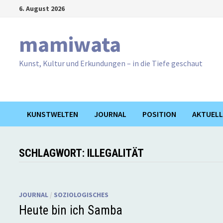
Zum
6. August 2026
Inhalt
springen
mamiwata
Kunst, Kultur und Erkundungen – in die Tiefe geschaut
KUNSTWELTEN
JOURNAL
POSITION
AKTUELL
SCHLAGWORT:
ILLEGALITÄT
JOURNAL
/
SOZIOLOGISCHES
Heute bin ich Samba