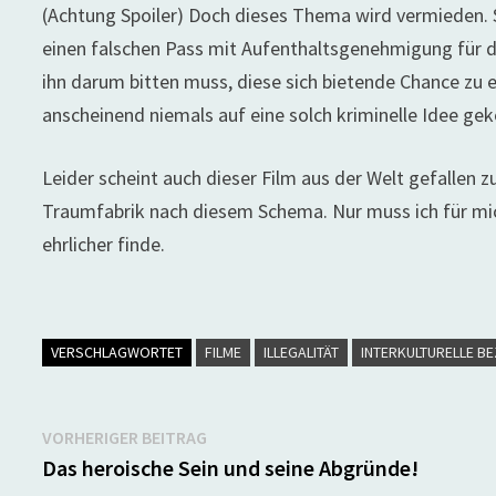
(Achtung Spoiler) Doch dieses Thema wird vermieden. 
einen falschen Pass mit Aufenthaltsgenehmigung für d
ihn darum bitten muss, diese sich bietende Chance zu e
anscheinend niemals auf eine solch kriminelle Idee gek
Leider scheint auch dieser Film aus der Welt gefallen zu
Traumfabrik nach diesem Schema. Nur muss ich für mic
ehrlicher finde.
VERSCHLAGWORTET
FILME
ILLEGALITÄT
INTERKULTURELLE B
Beitragsnavigation
Vorheriger
VORHERIGER BEITRAG
Beitrag:
Das heroische Sein und seine Abgründe!