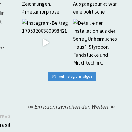
n
din
t
ze
e
Auf Instagram folgen
∞ Ein Raum zwischen den Welten ∞
Nächster
ITRAG
Beitrag:
rasil