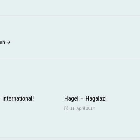
seh →
international!
Hagel – Hagalaz!
11. April 2014