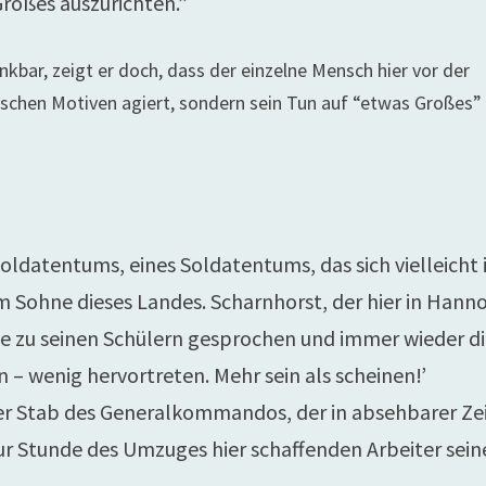
oßes auszurichten.”
nkbar, zeigt er doch, dass der einzelne Mensch hier vor der
tischen Motiven agiert, sondern sein Tun auf “etwas Großes”
Soldatentums, eines Soldatentums, das sich vielleicht 
 Sohne dieses Landes. Scharnhorst, der hier in Hann
hule zu seinen Schülern gesprochen und immer wieder d
en – wenig hervortreten. Mehr sein als scheinen!’
er Stab des Generalkommandos, der in absehbarer Zei
ur Stunde des Umzuges hier schaffenden Arbeiter sein