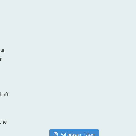
bar
en
haft
che
Auf Instagram folgen