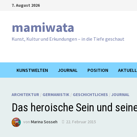
Zum
7. August 2026
Inhalt
springen
mamiwata
Kunst, Kultur und Erkundungen – in die Tiefe geschaut
KUNSTWELTEN
JOURNAL
POSITION
AKTUELL
ARCHITEKTUR
/
GERMANISTIK
/
GESCHICHTLICHES
/
JOURNAL
Das heroische Sein und sein
von
Marina Sosseh
22. Februar 2015