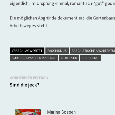
eigentlich, im Ursprung einmal, romantisch-“gut” geda
Die möglichen Abgründe dokumentiert die Gartenbaus
Arbeitsweges steht.
VERSCHLAGWORTET
FASCHISMUS
FASCHISTISCHE ARCHITEKTU
KURT-SCHUMACHER-KASERNE
ROMANTIK
SCHELLING
Beitragsnavigation
Vorheriger
VORHERIGER BEITRAG
Beitrag:
Sind die jeck?
Marina Sosseh