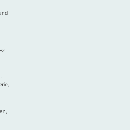
 und
ess
.
erie,
en,