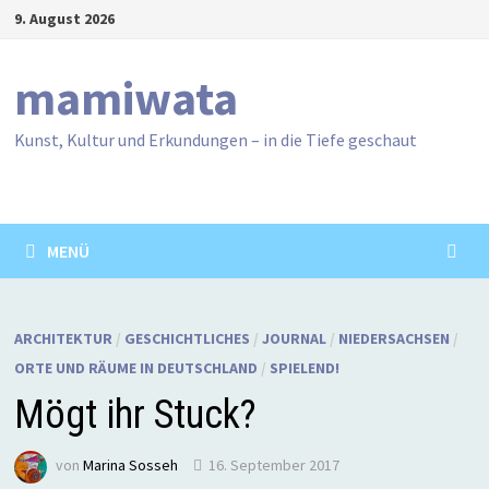
Zum
9. August 2026
Inhalt
springen
mamiwata
Kunst, Kultur und Erkundungen – in die Tiefe geschaut
MENÜ
ARCHITEKTUR
/
GESCHICHTLICHES
/
JOURNAL
/
NIEDERSACHSEN
/
ORTE UND RÄUME IN DEUTSCHLAND
/
SPIELEND!
Mögt ihr Stuck?
von
Marina Sosseh
16. September 2017