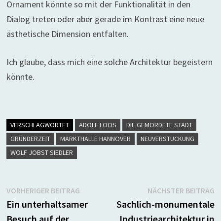
Ornament könnte so mit der Funktionalität in den
Dialog treten oder aber gerade im Kontrast eine neue
ästhetische Dimension entfalten.
Ich glaube, dass mich eine solche Architektur begeistern
könnte.
VERSCHLAGWORTET
ADOLF LOOS
DIE GEMORDETE STADT
GRÜNDERZEIT
MARKTHALLE HANNOVER
NEUVERSTUCKUNG
WOLF JOBST SIEDLER
Beitragsnavigation
Vorheriger
N
VORHERIGER BEITRAG
NÄCHSTER BEITRAG
Beitrag:
B
Ein unterhaltsamer
Sachlich-monumentale
Besuch auf der
Industriearchitektur in