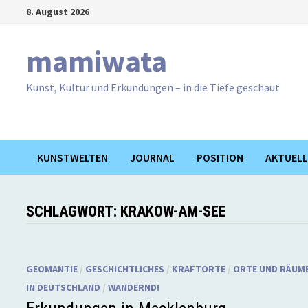
Zum
8. August 2026
Inhalt
springen
mamiwata
Kunst, Kultur und Erkundungen – in die Tiefe geschaut
KUNSTWELTEN
JOURNAL
POSITION
AKTUELL
SCHLAGWORT:
KRAKOW-AM-SEE
GEOMANTIE
/
GESCHICHTLICHES
/
KRAFTORTE
/
ORTE UND RÄUM
IN DEUTSCHLAND
/
WANDERND!