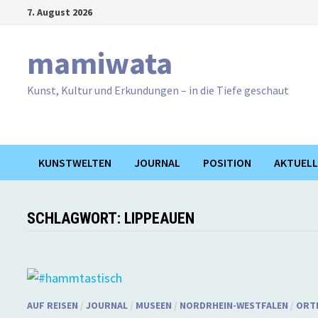
Zum
7. August 2026
Inhalt
springen
mamiwata
Kunst, Kultur und Erkundungen – in die Tiefe geschaut
KUNSTWELTEN
JOURNAL
POSITION
AKTUELL
SCHLAGWORT:
LIPPEAUEN
AUF REISEN
/
JOURNAL
/
MUSEEN
/
NORDRHEIN-WESTFALEN
/
ORT