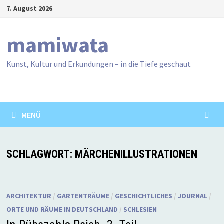
Zum
7. August 2026
Inhalt
springen
mamiwata
Kunst, Kultur und Erkundungen – in die Tiefe geschaut
MENÜ
SCHLAGWORT:
MÄRCHENILLUSTRATIONEN
ARCHITEKTUR
/
GARTENTRÄUME
/
GESCHICHTLICHES
/
JOURNAL
/
ORTE UND RÄUME IN DEUTSCHLAND
/
SCHLESIEN