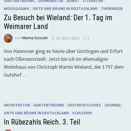
GARTENTRÄUME
/
GERMANISTIK
/
KUNST
/
LITERATUR
/
MÜSSIGGANG
/
ORTE UND RÄUME IN DEUTSCHLAND
/
THÜRINGEN
Zu Besuch bei Wieland: Der 1. Tag im
Weimarer Land
von
Marina Sosseh
16. März 2018
1
Von Hannover ging es heute über Göttingen und Erfurt
nach Oßmannstedt. Jetzt bin ich im ehemaligen
Wohnhaus von Christoph Martin Wieland, der 1797 dem
Gutshof …
ARCHITEKTUR
/
GARTENTRÄUME
/
GESCHICHTLICHES
/
JOURNAL
/
ORTE UND RÄUME IN DEUTSCHLAND
/
SCHLESIEN
In Rübezahls Reich. 3. Teil