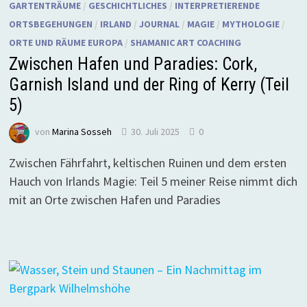
GARTENTRÄUME
/
GESCHICHTLICHES
/
INTERPRETIERENDE
ORTSBEGEHUNGEN
/
IRLAND
/
JOURNAL
/
MAGIE
/
MYTHOLOGIE
/
ORTE UND RÄUME EUROPA
/
SHAMANIC ART COACHING
Zwischen Hafen und Paradies: Cork,
Garnish Island und der Ring of Kerry (Teil
5)
von
Marina Sosseh
30. Juli 2025
0
Zwischen Fährfahrt, keltischen Ruinen und dem ersten
Hauch von Irlands Magie: Teil 5 meiner Reise nimmt dich
mit an Orte zwischen Hafen und Paradies