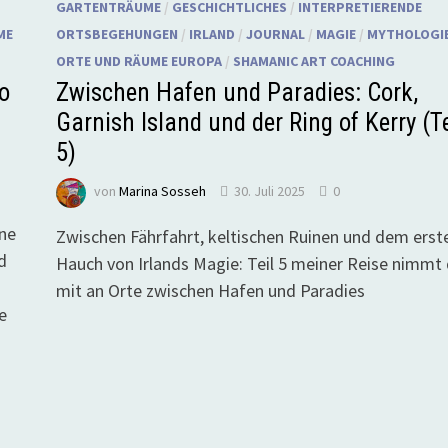
GARTENTRÄUME
/
GESCHICHTLICHES
/
INTERPRETIERENDE
ME
ORTSBEGEHUNGEN
/
IRLAND
/
JOURNAL
/
MAGIE
/
MYTHOLOGI
ORTE UND RÄUME EUROPA
/
SHAMANIC ART COACHING
ho
Zwischen Hafen und Paradies: Cork,
Garnish Island und der Ring of Kerry (Te
5)
von
Marina Sosseh
30. Juli 2025
0
ine
Zwischen Fährfahrt, keltischen Ruinen und dem erst
d
Hauch von Irlands Magie: Teil 5 meiner Reise nimmt 
mit an Orte zwischen Hafen und Paradies
e