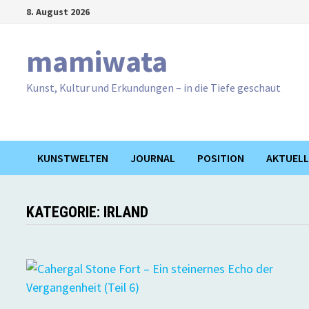
Zum
8. August 2026
Inhalt
springen
mamiwata
Kunst, Kultur und Erkundungen – in die Tiefe geschaut
KUNSTWELTEN
JOURNAL
POSITION
AKTUELL
KATEGORIE:
IRLAND