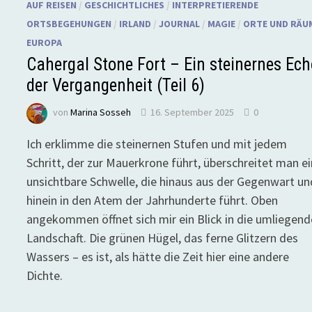
AUF REISEN
/
GESCHICHTLICHES
/
INTERPRETIERENDE
ORTSBEGEHUNGEN
/
IRLAND
/
JOURNAL
/
MAGIE
/
ORTE UND RÄU
EUROPA
Cahergal Stone Fort – Ein steinernes Ec
der Vergangenheit (Teil 6)
von
Marina Sosseh
16. September 2025
0
Ich erklimme die steinernen Stufen und mit jedem
Schritt, der zur Mauerkrone führt, überschreitet man e
unsichtbare Schwelle, die hinaus aus der Gegenwart un
hinein in den Atem der Jahrhunderte führt. Oben
angekommen öffnet sich mir ein Blick in die umliegend
Landschaft. Die grünen Hügel, das ferne Glitzern des
Wassers – es ist, als hätte die Zeit hier eine andere
Dichte.