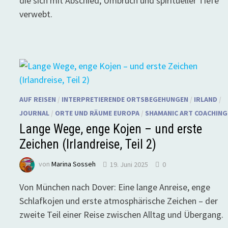
die sich mit Abschied, Umbruch und spiritueller Tiefe
verwebt.
AUF REISEN
/
INTERPRETIERENDE ORTSBEGEHUNGEN
/
IRLAND
/
JOURNAL
/
ORTE UND RÄUME EUROPA
/
SHAMANIC ART COACHING
Lange Wege, enge Kojen – und erste
Zeichen (Irlandreise, Teil 2)
von
Marina Sosseh
19. Juni 2025
0
Von München nach Dover: Eine lange Anreise, enge
Schlafkojen und erste atmosphärische Zeichen – der
zweite Teil einer Reise zwischen Alltag und Übergang.