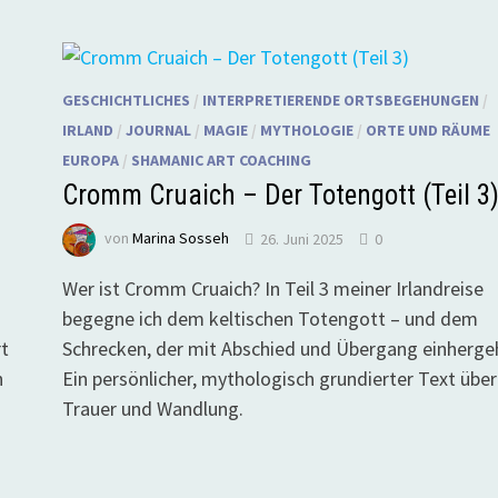
GESCHICHTLICHES
/
INTERPRETIERENDE ORTSBEGEHUNGEN
/
IRLAND
/
JOURNAL
/
MAGIE
/
MYTHOLOGIE
/
ORTE UND RÄUME
EUROPA
/
SHAMANIC ART COACHING
Cromm Cruaich – Der Totengott (Teil 3
von
Marina Sosseh
26. Juni 2025
0
Wer ist Cromm Cruaich? In Teil 3 meiner Irlandreise
begegne ich dem keltischen Totengott – und dem
rt
Schrecken, der mit Abschied und Übergang einherge
n
Ein persönlicher, mythologisch grundierter Text über
Trauer und Wandlung.