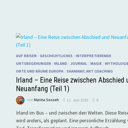
AUF REISEN
/
GESCHICHTLICHES
/
INTERPRETIERENDE
ORTSBEGEHUNGEN
/
IRLAND
/
JOURNAL
/
MAGIE
/
MYTHOLOGI
ORTE UND RÄUME EUROPA
/
SHAMANIC ART COACHING
Irland – Eine Reise zwischen Abschied 
Neuanfang (Teil 1)
von
Marina Sosseh
11. Juni 2025
0
Irland im Bus – und zwischen den Welten. Diese Reis
wird anders, als geplant. Eine persönliche Erzählung