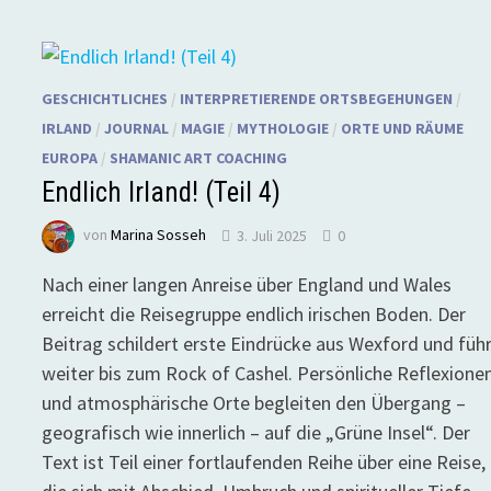
GESCHICHTLICHES
/
INTERPRETIERENDE ORTSBEGEHUNGEN
/
IRLAND
/
JOURNAL
/
MAGIE
/
MYTHOLOGIE
/
ORTE UND RÄUME
EUROPA
/
SHAMANIC ART COACHING
Endlich Irland! (Teil 4)
von
Marina Sosseh
3. Juli 2025
0
Nach einer langen Anreise über England und Wales
erreicht die Reisegruppe endlich irischen Boden. Der
Beitrag schildert erste Eindrücke aus Wexford und füh
weiter bis zum Rock of Cashel. Persönliche Reflexione
und atmosphärische Orte begleiten den Übergang –
geografisch wie innerlich – auf die „Grüne Insel“. Der
Text ist Teil einer fortlaufenden Reihe über eine Reise,