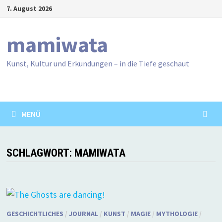
Zum
7. August 2026
Inhalt
springen
mamiwata
Kunst, Kultur und Erkundungen – in die Tiefe geschaut
MENÜ
SCHLAGWORT:
MAMIWATA
GESCHICHTLICHES
/
JOURNAL
/
KUNST
/
MAGIE
/
MYTHOLOGIE
/