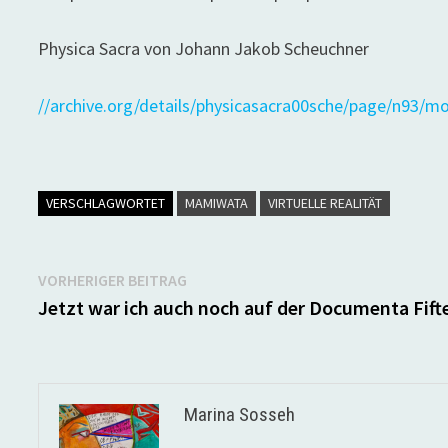
Physica Sacra von Johann Jakob Scheuchner
//archive.org/details/physicasacra00sche/page/n93/
VERSCHLAGWORTET
MAMIWATA
VIRTUELLE REALITÄT
Beitragsnavigation
Vorheriger
VORHERIGER BEITRAG
Beitrag:
Jetzt war ich auch noch auf der Documenta Fift
Marina Sosseh