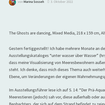
von
Marina Sosseh
3. Oktober 2022
The Ghosts are dancing, Mixed Media, 218 x 159 cm, Al
Gestern fertiggestellt! Ich habe mehrere Monate an de
Ausstellungskataloges “unter wasser über Wasser” (hrs
dass meine Visualisierung von Meeresbewohnern außerh
steht. Ich denke, dass mich dieses Thema auch weiterhin
Ebene, um Veränderungen der eigenen Wahrnehmungspersp
Im Ausstellungsführer lese ich auf S. 14: “Der Prä-Aq
Meerestieren (jedoch) sah vor, diese außerhalb oder a
Beobachters, der sich auf dem Strand befindet zu zeige