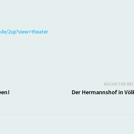
mode/2up?view=theater
NÄCHSTER BE
een!
Der Hermannshof in Völ