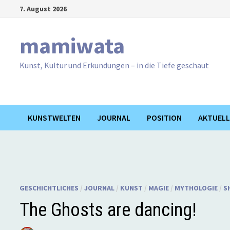
Zum
7. August 2026
Inhalt
springen
mamiwata
Kunst, Kultur und Erkundungen – in die Tiefe geschaut
KUNSTWELTEN
JOURNAL
POSITION
AKTUELL
GESCHICHTLICHES
/
JOURNAL
/
KUNST
/
MAGIE
/
MYTHOLOGIE
/
S
The Ghosts are dancing!