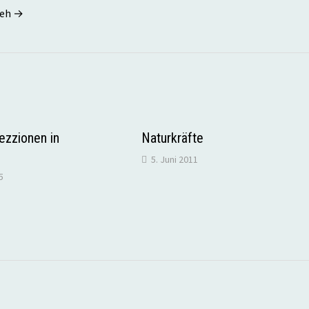
seh →
ezzionen in
Naturkräfte
5. Juni 2011
5