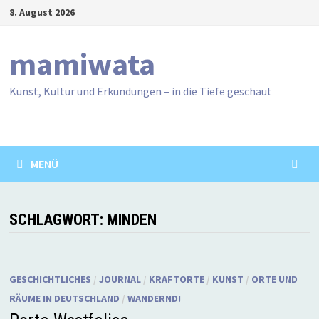
Zum
8. August 2026
Inhalt
springen
mamiwata
Kunst, Kultur und Erkundungen – in die Tiefe geschaut
MENÜ
SCHLAGWORT:
MINDEN
GESCHICHTLICHES
/
JOURNAL
/
KRAFTORTE
/
KUNST
/
ORTE UND
RÄUME IN DEUTSCHLAND
/
WANDERND!