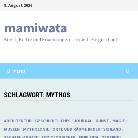
Zum
9. August 2026
Inhalt
springen
mamiwata
Kunst, Kultur und Erkundungen – in die Tiefe geschaut
MENÜ
SCHLAGWORT:
MYTHOS
ARCHITEKTUR
/
GESCHICHTLICHES
/
JOURNAL
/
KUNST
/
MAGIE
/
MUSEEN
/
MYTHOLOGIE
/
ORTE UND RÄUME IN DEUTSCHLAND
/
SACHSEN-ANHALT
/
SOZIOLOGISCHES
/
SPIELEND!
/
TANZEND!