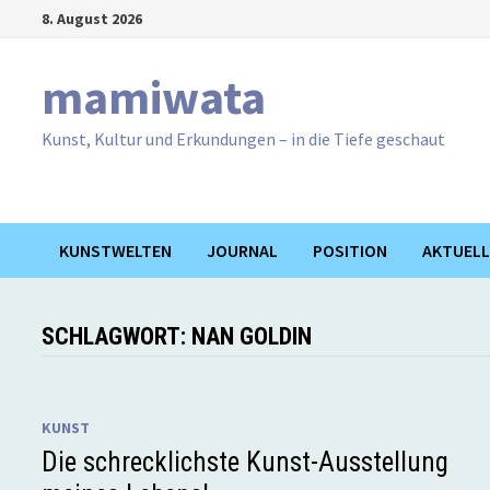
Zum
8. August 2026
Inhalt
springen
mamiwata
Kunst, Kultur und Erkundungen – in die Tiefe geschaut
KUNSTWELTEN
JOURNAL
POSITION
AKTUELL
SCHLAGWORT:
NAN GOLDIN
KUNST
Die schrecklichste Kunst-Ausstellung