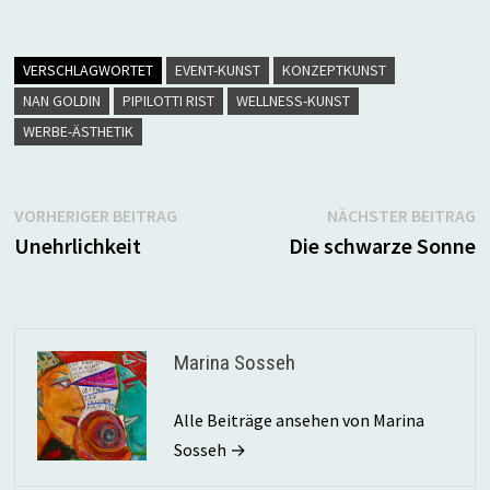
VERSCHLAGWORTET
EVENT-KUNST
KONZEPTKUNST
NAN GOLDIN
PIPILOTTI RIST
WELLNESS-KUNST
WERBE-ÄSTHETIK
Beitragsnavigation
Vorheriger
N
VORHERIGER BEITRAG
NÄCHSTER BEITRAG
Beitrag:
B
Unehrlichkeit
Die schwarze Sonne
Marina Sosseh
Alle Beiträge ansehen von Marina
Sosseh →