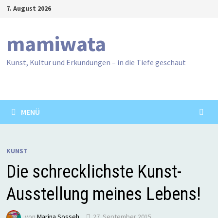
Zum
7. August 2026
Inhalt
springen
mamiwata
Kunst, Kultur und Erkundungen – in die Tiefe geschaut
MENÜ
KUNST
Die schrecklichste Kunst-
Ausstellung meines Lebens!
von
Marina Sosseh
27. September 2015