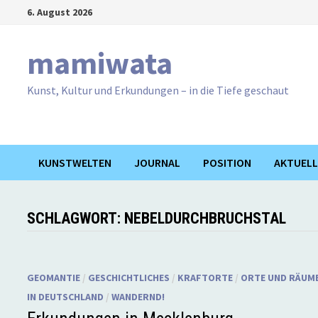
Zum
6. August 2026
Inhalt
springen
mamiwata
Kunst, Kultur und Erkundungen – in die Tiefe geschaut
KUNSTWELTEN
JOURNAL
POSITION
AKTUELL
SCHLAGWORT:
NEBELDURCHBRUCHSTAL
GEOMANTIE
/
GESCHICHTLICHES
/
KRAFTORTE
/
ORTE UND RÄUM
IN DEUTSCHLAND
/
WANDERND!