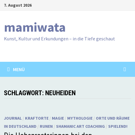
Zum
7. August 2026
Inhalt
springen
mamiwata
Kunst, Kultur und Erkundungen – in die Tiefe geschaut
MENÜ
SCHLAGWORT:
NEUHEIDEN
JOURNAL
/
KRAFTORTE
/
MAGIE
/
MYTHOLOGIE
/
ORTE UND RÄUME
IN DEUTSCHLAND
/
RUNEN
/
SHAMANIC ART COACHING
/
SPIELEND!