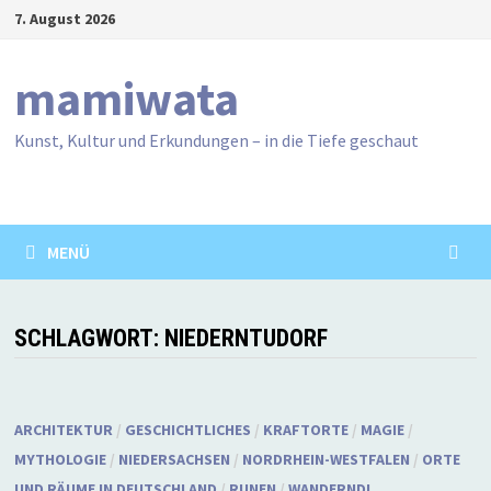
Zum
7. August 2026
Inhalt
springen
mamiwata
Kunst, Kultur und Erkundungen – in die Tiefe geschaut
MENÜ
SCHLAGWORT:
NIEDERNTUDORF
ARCHITEKTUR
/
GESCHICHTLICHES
/
KRAFTORTE
/
MAGIE
/
MYTHOLOGIE
/
NIEDERSACHSEN
/
NORDRHEIN-WESTFALEN
/
ORTE
UND RÄUME IN DEUTSCHLAND
/
RUNEN
/
WANDERND!