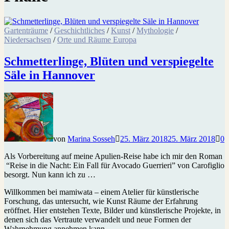
Gartenträume
/
Geschichtliches
/
Kunst
/
Mythologie
/
Niedersachsen
/
Orte und Räume Europa
Schmetterlinge, Blüten und verspiegelte
Säle in Hannover
von
Marina Sosseh
25. März 2018
25. März 2018
0
Als Vorbereitung auf meine Apulien-Reise habe ich mir den Roman
“Reise in die Nacht: Ein Fall für Avocado Guerrieri” von Carofiglio
besorgt. Nun kann ich zu …
Willkommen bei mamiwata – einem Atelier für künstlerische
Forschung, das untersucht, wie Kunst Räume der Erfahrung
eröffnet. Hier entstehen Texte, Bilder und künstlerische Projekte, in
denen sich das Vertraute verwandelt und neue Formen der
Wahrnehmung annehmen kann.