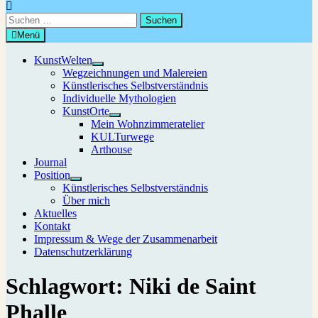
Suchen
nach:
Menü
KunstWelten
Untermenü
Wegzeichnungen und Malereien
anzeigen
Künstlerisches Selbstverständnis
Individuelle Mythologien
KunstOrte
Untermenü
Mein Wohnzimmeratelier
anzeigen
KULTurwege
Arthouse
Journal
Position
Untermenü
Künstlerisches Selbstverständnis
anzeigen
Über mich
Aktuelles
Kontakt
Impressum & Wege der Zusammenarbeit
Datenschutzerklärung
Schlagwort:
Niki de Saint
Phalle