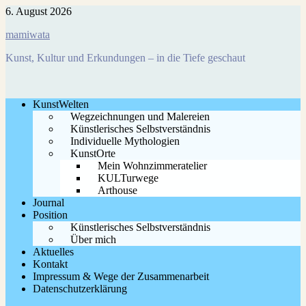
Zum
6. August 2026
Inhalt
mamiwata
springen
Kunst, Kultur und Erkundungen – in die Tiefe geschaut
KunstWelten
Wegzeichnungen und Malereien
Künstlerisches Selbstverständnis
Individuelle Mythologien
KunstOrte
Mein Wohnzimmeratelier
KULTurwege
Arthouse
Journal
Position
Künstlerisches Selbstverständnis
Über mich
Aktuelles
Kontakt
Impressum & Wege der Zusammenarbeit
Datenschutzerklärung