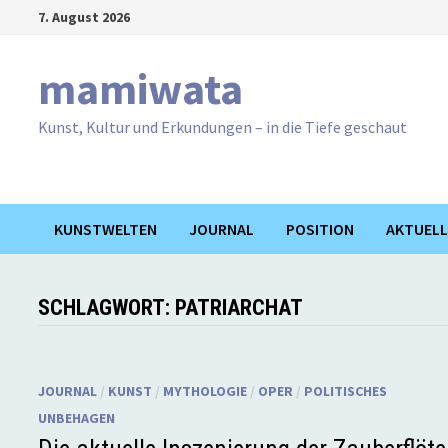
Zum
7. August 2026
Inhalt
springen
mamiwata
Kunst, Kultur und Erkundungen – in die Tiefe geschaut
KUNSTWELTEN
JOURNAL
POSITION
AKTUELL
SCHLAGWORT:
PATRIARCHAT
JOURNAL
/
KUNST
/
MYTHOLOGIE
/
OPER
/
POLITISCHES
UNBEHAGEN