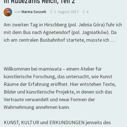
In Rübezahls Reich, Teil 2
von
Marina Sosseh
1. August 2017
4
Am zweiten Tag in Hirschberg (pol. Jelinia Góra) fuhr ich
mit dem Bus nach Agnetendorf (pol. Jagniatków). Da
ich am zentralen Busbahnhof startete, musste ich …
Willkommen bei mamiwata – einem Atelier für
künstlerische Forschung, das untersucht, wie Kunst
Räume der Erfahrung eröffnet. Hier entstehen Texte,
Bilder und künstlerische Projekte, in denen sich das
Vertraute verwandelt und neue Formen der
Wahrnehmung annehmen kann.
KUNST, KULTUR und ERKUNDUNGEN jenseits des