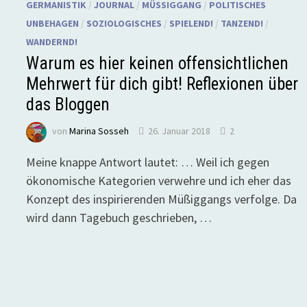
GERMANISTIK
/
JOURNAL
/
MÜSSIGGANG
/
POLITISCHES
UNBEHAGEN
/
SOZIOLOGISCHES
/
SPIELEND!
/
TANZEND!
/
WANDERND!
Warum es hier keinen offensichtlichen
Mehrwert für dich gibt! Reflexionen über
das Bloggen
von
Marina Sosseh
26. Januar 2018
2
Meine knappe Antwort lautet: … Weil ich gegen
ökonomische Kategorien verwehre und ich eher das
Konzept des inspirierenden Müßiggangs verfolge. Da
wird dann Tagebuch geschrieben, …