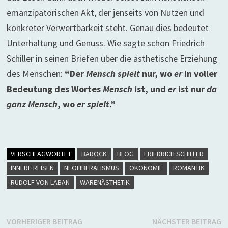
emanzipatorischen Akt, der jenseits von Nutzen und
konkreter Verwertbarkeit steht. Genau dies bedeutet
Unterhaltung und Genuss. Wie sagte schon Friedrich
Schiller in seinen Briefen über die ästhetische Erziehung
des Menschen:
“Der
Mensch spielt
nur, wo
er
in voller
Bedeutung des Wortes
Mensch
ist, und
er
ist nur
da
ganz Mensch
, wo
er spielt
.”
VERSCHLAGWORTET
BAROCK
BLOG
FRIEDRICH SCHILLER
INNERE REISEN
NEOLIBERALISMUS
ÖKONOMIE
ROMANTIK
RUDOLF VON LABAN
WARENÄSTHETIK
Beitragsnavigation
Vorheriger
N
VORHERIGER BEITRAG
NÄCHSTER BEITRAG