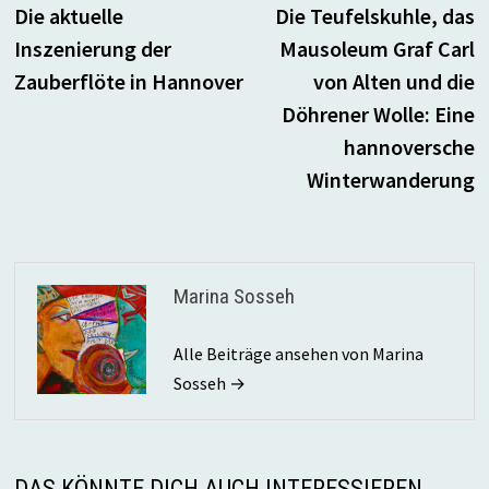
Beitrag:
B
Die aktuelle
Die Teufelskuhle, das
Inszenierung der
Mausoleum Graf Carl
Zauberflöte in Hannover
von Alten und die
Döhrener Wolle: Eine
hannoversche
Winterwanderung
Marina Sosseh
Alle Beiträge ansehen von Marina
Sosseh →
DAS KÖNNTE DICH AUCH INTERESSIEREN