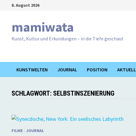
Zum
8. August 2026
Inhalt
springen
mamiwata
Kunst, Kultur und Erkundungen – in die Tiefe geschaut
KUNSTWELTEN
JOURNAL
POSITION
AKTUELL
SCHLAGWORT:
SELBSTINSZENIERUNG
FILME
/
JOURNAL