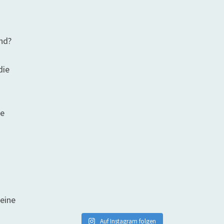
ind?
die
ie
seine
Auf Instagram folgen