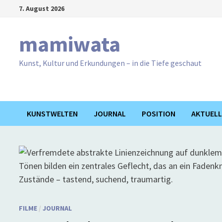
Zum
7. August 2026
Inhalt
springen
mamiwata
Kunst, Kultur und Erkundungen – in die Tiefe geschaut
KUNSTWELTEN
JOURNAL
POSITION
AKTUELL
FILME
/
JOURNAL