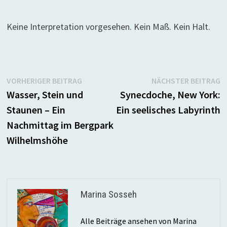
Keine Interpretation vorgesehen. Kein Maß. Kein Halt.
Beitragsnavigation
Vorheriger
N
VORHERIGER BEITRAG
NÄCHSTER BEITRAG
Beitrag:
B
Wasser, Stein und
Synecdoche, New York:
Staunen – Ein
Ein seelisches Labyrinth
Nachmittag im Bergpark
Wilhelmshöhe
Marina Sosseh
Alle Beiträge ansehen von Marina