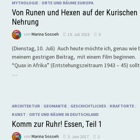
MYTHOLOGIE
/
ORTE UND RÄUME EUROPA
Von Runen und Hexen auf der Kurischen
Nehrung
von
Marina Sosseh
19. Juli 2018
0
(Dienstag, 10. Juli) Auch heute möchte ich, genau wie 
meinem gestrigen Beitrag, mit einem Film beginnen.
“Quax in Afrika” (Entstehungszeitraum 1943 – 45) soll
…
ARCHITEKTUR
/
GEOMANTIE
/
GESCHICHTLICHES
/
KRAFTORTE
/
KUNST
/
ORTE UND RÄUME IN DEUTSCHLAND
Komm zur Ruhr! Essen, Teil 1
von
Marina Sosseh
3. Juni 2017
2