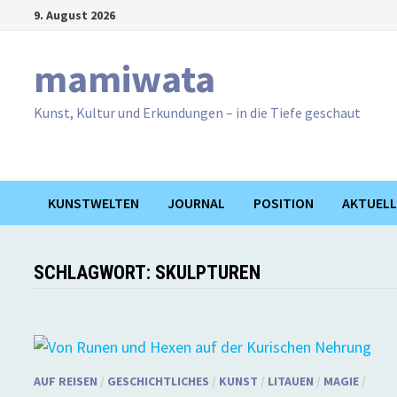
Zum
9. August 2026
Inhalt
springen
mamiwata
Kunst, Kultur und Erkundungen – in die Tiefe geschaut
KUNSTWELTEN
JOURNAL
POSITION
AKTUELL
SCHLAGWORT:
SKULPTUREN
AUF REISEN
/
GESCHICHTLICHES
/
KUNST
/
LITAUEN
/
MAGIE
/