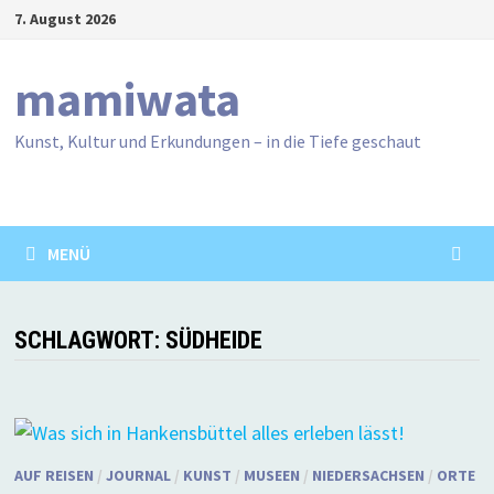
Zum
7. August 2026
Inhalt
springen
mamiwata
Kunst, Kultur und Erkundungen – in die Tiefe geschaut
MENÜ
SCHLAGWORT:
SÜDHEIDE
AUF REISEN
/
JOURNAL
/
KUNST
/
MUSEEN
/
NIEDERSACHSEN
/
ORTE