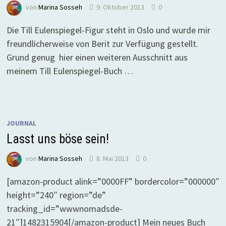
von
Marina Sosseh
9. Oktober 2013
0
Die Till Eulenspiegel-Figur steht in Oslo und wurde mir
freundlicherweise von Berit zur Verfügung gestellt.
Grund genug hier einen weiteren Ausschnitt aus
meinem Till Eulenspiegel-Buch …
JOURNAL
Lasst uns böse sein!
von
Marina Sosseh
8. Mai 2013
0
[amazon-product alink=”0000FF” bordercolor=”000000″
height=”240″ region=”de”
tracking_id=”wwwnomadsde-
21″]1482315904[/amazon-product] Mein neues Buch