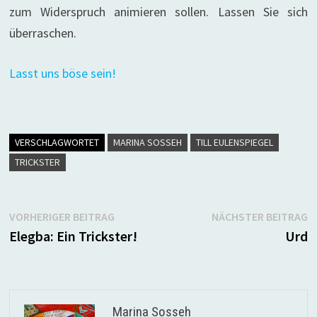
zum Widerspruch animieren sollen. Lassen Sie sich
überraschen.
Lasst uns böse sein!
VERSCHLAGWORTET
MARINA SOSSEH
TILL EULENSPIEGEL
TRICKSTER
Beitragsnavigation
Vorheriger
N
VORHERIGER BEITRAG
NÄCHSTER BEITRAG
Beitrag:
B
Elegba: Ein Trickster!
Urd
Marina Sosseh