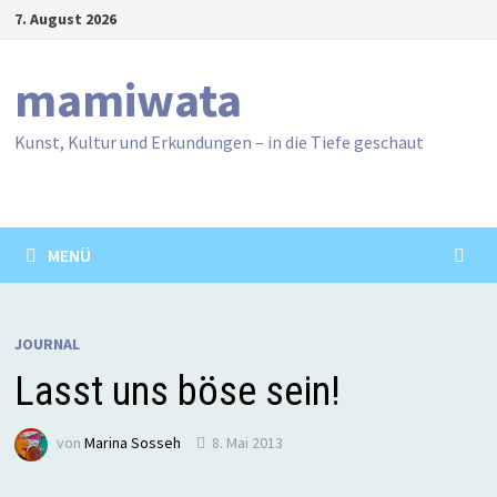
Zum
7. August 2026
Inhalt
springen
mamiwata
Kunst, Kultur und Erkundungen – in die Tiefe geschaut
MENÜ
JOURNAL
Lasst uns böse sein!
von
Marina Sosseh
8. Mai 2013