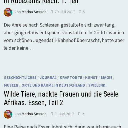
In Rübezahls Reich. 1. Teil
von
Marina Sosseh
29. Juli 2017
5
Die Anreise nach Schlesien gestaltete sich zwar lang,
aber ging relativ entspannt vonstatten. In Görlitz war ich
vom schönen Jugendstil-Bahnhof überrascht, hatte aber
leider keine …
GESCHICHTLICHES
/
JOURNAL
/
KRAFTORTE
/
KUNST
/
MAGIE
/
MUSEEN
/
ORTE UND RÄUME IN DEUTSCHLAND
/
SPIELEND!
Wilde Tiere, nackte Frauen und die Seele
Afrikas. Essen, Teil 2
von
Marina Sosseh
3. Juni 2017
2
Eine Reise nach Essen lohnt sich, darin war ich mir auch