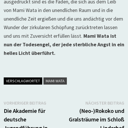
ausgedrückt sind es die Fäden, die sich aus dem Leib
von Mami Wata in den unendlichen Raum und in die
unendliche Zeit ergießen und die uns andächtig vor dem
Wunder der zirkularen Schöpfung zurücktreten lassen
und uns mit Zuversicht erfüllen lässt.
Mami Wata ist
nun der Todesengel, der jede sterbliche Angst in ein
helles Licht überführt.
VERSCHLAGWORTET
MAMI WATA
Beitragsnavigation
Vorheriger
N
VORHERIGER BEITRAG
NÄCHSTER BEITRAG
Beitrag:
B
Die Akademie für
(Neo-)Rokoko und
deutsche
Gralsträume im Schloß
Jugendführung in
Linderhof