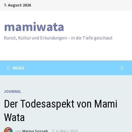
Zum
7. August 2026
Inhalt
springen
mamiwata
Kunst, Kultur und Erkundungen – in die Tiefe geschaut
MENÜ
JOURNAL
Der Todesaspekt von Mami
Wata
von
Marina Sosseh
6. März 2010