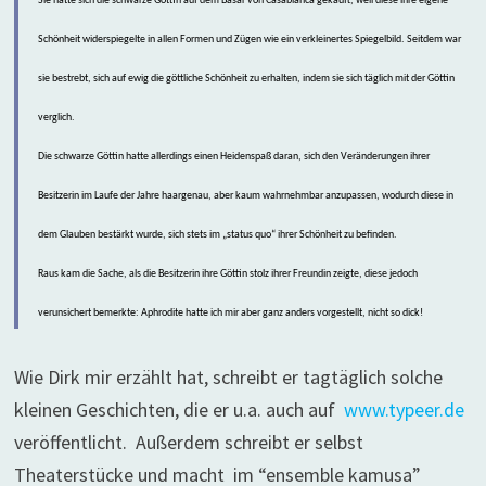
Sie hatte sich die schwarze Göttin auf dem Basar von Casablanca gekauft, weil diese ihre eigene
Schönheit widerspiegelte in allen Formen und Zügen wie ein verkleinertes Spiegelbild. Seitdem war
sie bestrebt, sich auf ewig die göttliche Schönheit zu erhalten, indem sie sich täglich mit der Göttin
verglich.
Die schwarze Göttin hatte allerdings einen Heidenspaß daran, sich den Veränderungen ihrer
Besitzerin im Laufe der Jahre haargenau, aber kaum wahrnehmbar anzupassen, wodurch diese in
dem Glauben bestärkt wurde, sich stets im „status quo“ ihrer Schönheit zu befinden.
Raus kam die Sache, als die Besitzerin ihre Göttin stolz ihrer Freundin zeigte, diese jedoch
verunsichert bemerkte: Aphrodite hatte ich mir aber ganz anders vorgestellt, nicht so dick!
Wie Dirk mir erzählt hat, schreibt er tagtäglich solche
kleinen Geschichten, die er u.a. auch auf
www.typeer.de
veröffentlicht. Außerdem schreibt er selbst
Theaterstücke und macht im “ensemble kamusa”