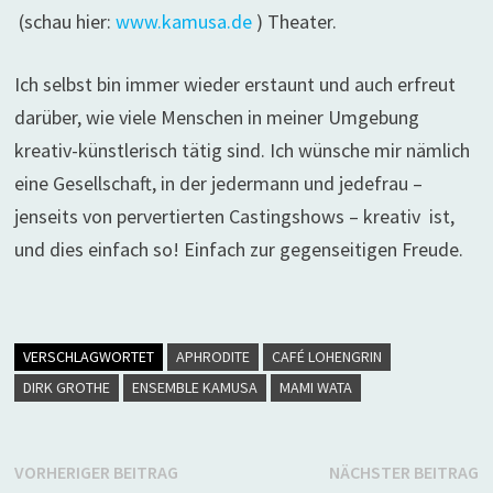
(schau hier:
www.kamusa.de
) Theater.
Ich selbst bin immer wieder erstaunt und auch erfreut
darüber, wie viele Menschen in meiner Umgebung
kreativ-künstlerisch tätig sind. Ich wünsche mir nämlich
eine Gesellschaft, in der jedermann und jedefrau –
jenseits von pervertierten Castingshows – kreativ ist,
und dies einfach so! Einfach zur gegenseitigen Freude.
VERSCHLAGWORTET
APHRODITE
CAFÉ LOHENGRIN
DIRK GROTHE
ENSEMBLE KAMUSA
MAMI WATA
Beitragsnavigation
Vorheriger
N
VORHERIGER BEITRAG
NÄCHSTER BEITRAG