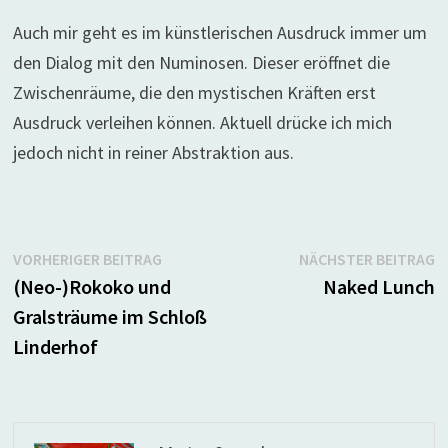
Auch mir geht es im künstlerischen Ausdruck immer um
den Dialog mit den Numinosen. Dieser eröffnet die
Zwischenräume, die den mystischen Kräften erst
Ausdruck verleihen können. Aktuell drücke ich mich
jedoch nicht in reiner Abstraktion aus.
Beitragsnavigation
Vorheriger
N
VORHERIGER BEITRAG
NÄCHSTER BEITRAG
Beitrag:
B
(Neo-)Rokoko und
Naked Lunch
Gralsträume im Schloß
Linderhof